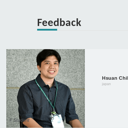
Feedback
Hsuan Ch
japan
# Student