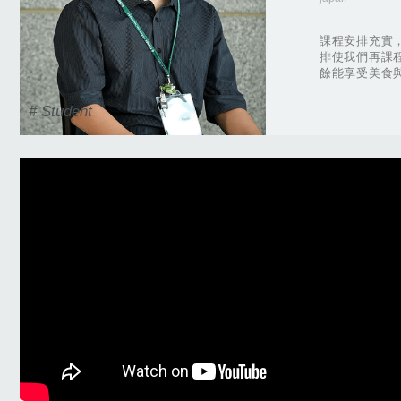
課程安排充實
排使我們再課
餘能享受美食
# Student