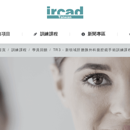
務項目
訓練課程
新聞專區
首頁
訓練課程
學員回饋
TR3 - 新領域肝膽胰外科腹腔鏡手術訓練課
親愛的IRCAD台灣校友您好，
秀傳微創中心網站功能於2020年5月12日優化建置，
尚未在以上日期登入過或更改過密碼，請點選 【忘記密碼】 後至編輯會員>
新官網會員：請直接點選 【註冊會員】，或是選擇 Google 登入。
非常感謝您的諒解與配合。
*