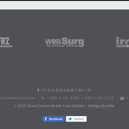
505彰化縣鹿港鎮鹿工路6-1號
ircadtaiwan.com.tw
+ 886 4 781 2988
,
+ 886 4 781 2228
+
c 2015 Show Chwan Health Care System.
Design By Artie