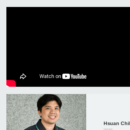
Hsuan Ch
japan