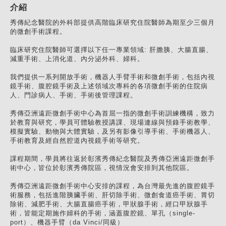
介紹
秀傳紀念醫院的外科部提供高階臨床研究住院醫師為期至少三個月
的微創手術課程。
臨床研究住院醫師可選擇以下任一專業領域: 肝膽胰、大腸直腸、
減重手術、上消化道、內分泌外科、婦科。
我們提供一系列開放手術，機器人手臂手術和微創手術，包括內視
鏡手術、腹腔鏡手術及上述領域次專科的各項微創手術的住院病
人、門診病人、手術、手術後管理課程。
秀傳亞洲遠距微創手術中心為首屈一指的微創手術訓練機構，致力
於教育與研究，學員可體驗教授講課、現場連線與預錄手術教學、
模擬實驗、動物與大體實驗，及另有影像引導手術、手術機器人、
手術教育及經自然腔道內視鏡手術等研究。
課程期間，學員將往返於彰濱秀傳紀念醫院及秀傳亞洲遠距微創手
術中心，皆位於彰濱秀傳院區，視情況會安排到其他院區。
秀傳亞洲遠距微創手術中心安排的課程，為台灣最先進的腹腔鏡手
術服務，包括進階胰臟手術、肝切除手術、微創食道癌手術、胃切
除術、減肥手術、大腸直腸癌手術，甲狀腺手術，經口甲狀腺手
術，皆能定期施作婦科的手術，涵蓋腹腔鏡、單孔（single-
port）、機器手臂（da Vinci/同級）