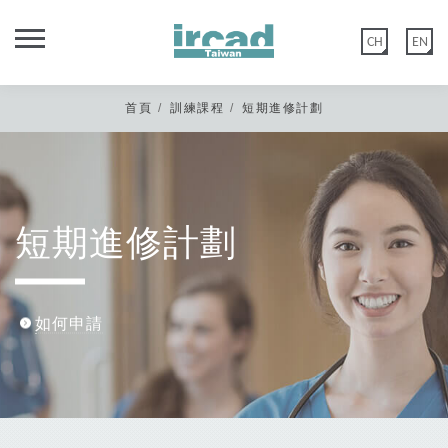
CH
EN
首頁
訓練課程
短期進修計劃
親愛的IRCAD台灣校友您好，
短期進修計劃
秀傳微創中心網站功能於2020年5月12日優化建置，
舊官網會員：如您尚未在以上日期登入過或更改過密碼，請點選 【忘記
密碼】 後至編輯會員>會員資料重置密碼。
如何申請
新官網會員：請直接點選 【註冊會員】，或是選擇 Google 登入。
非常感謝您的諒解與配合。
*