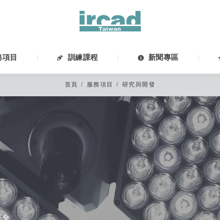
務項目
訓練課程
新聞專區
首頁
服務項目
研究與開發
親愛的IRCAD台灣校友您好，
秀傳微創中心網站功能於2020年5月12日優化建置，
尚未在以上日期登入過或更改過密碼，請點選 【忘記密碼】 後至編輯會員>
新官網會員：請直接點選 【註冊會員】，或是選擇 Google 登入。
非常感謝您的諒解與配合。
*
安全，